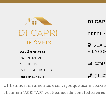
DI CAP
CRECI:
4
RUA C
VILA GOM
RAZÃO SOCIAL:
DI
CAPRI IMOVEIS E
conta
NEGOCIOS
IMOBILIARIOS LTDA
(11) 2
CRECI:
42738-J
CNPJ:
48.982.187/0001-00
Utilizamos ferramentas e serviços que usam cookie
clicar em "ACEITAR" você concorda com todos os co