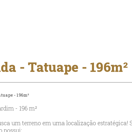
da - Tatuape - 196m²
atuape - 196m²
ardim - 196 m²
usca um terreno em uma localização estratégica! 
o possui: