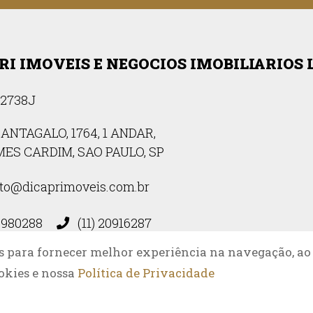
RI IMOVEIS E NEGOCIOS IMOBILIARIOS 
2738J
ANTAGALO, 1764, 1 ANDAR,
ES CARDIM, SAO PAULO, SP
to@dicaprimoveis.com.br
0980288
(11) 20916287
s para fornecer melhor experiência na navegação, ao
okies e nossa
Política de Privacidade
Site desenvolvido por: